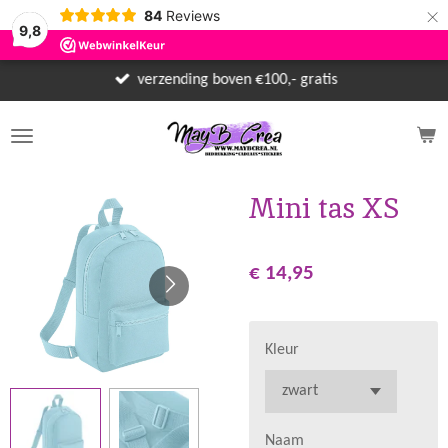
×
84
Reviews
9,8
verzending boven €100,- gratis
Mini tas XS
€ 14,95
Kleur
Naam