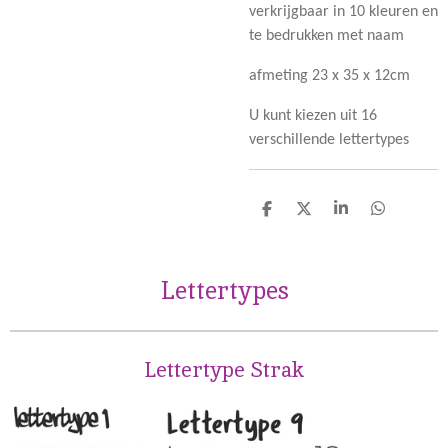
verkrijgbaar in 10 kleuren en
te bedrukken met naam
afmeting 23 x 35 x 12cm
U kunt kiezen uit 16
verschillende lettertypes
D
D
S
D
e
e
h
e
l
e
a
l
e
l
r
e
Lettertypes
n
e
n
Lettertype Strak