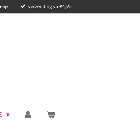
lijk
verzending va €4,95
E