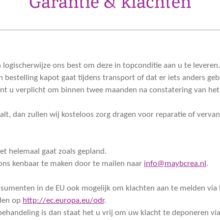
Garantie & klachten
ogischerwijze ons best om deze in topconditie aan u te leveren.
 bestelling kapot gaat tijdens transport of dat er iets anders g
ent u verplicht om binnen twee maanden na constatering van het 
alt, dan zullen wij kosteloos zorg dragen voor reparatie of vervan
iet helemaal gaat zoals gepland.
 ons kenbaar te maken door te mailen naar
info@maybcrea.nl
.
onsumenten in de EU ook mogelijk om klachten aan te melden via
nden op
http://ec.europa.eu/odr
.
behandeling is dan staat het u vrij om uw klacht te deponeren vi