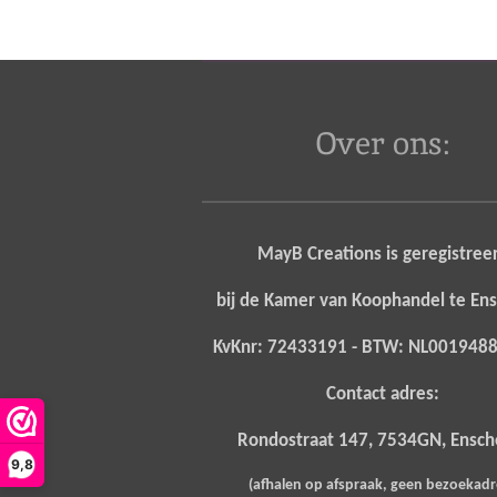
Over ons:
MayB Creations is geregistree
bij de Kamer van Koophandel te E
KvKnr: 72433191 - BTW: NL00194
Contact adres:
Rondostraat 147, 7534GN, Ensc
9,8
(afhalen op afspraak, geen bezoekad