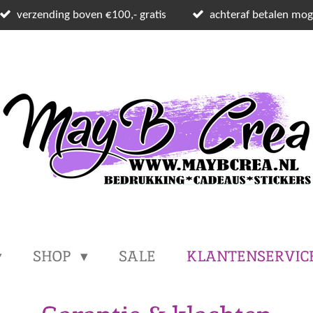
verzending boven €100,- gratis
achteraf betalen moge
SHOP
SALE
KLANTENSERVIC