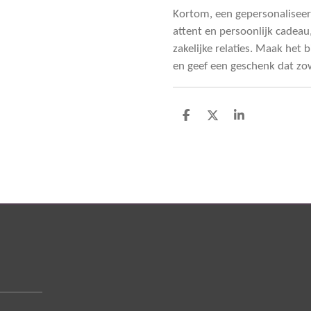
Kortom, een gepersonaliseerd
attent en persoonlijk cadea
zakelijke relaties. Maak het 
en geef een geschenk dat zow
D
D
S
e
e
h
l
e
a
e
l
r
n
e