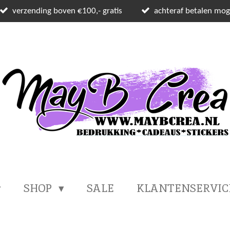
verzending boven €100,- gratis
achteraf betalen moge
SHOP
SALE
KLANTENSERVI