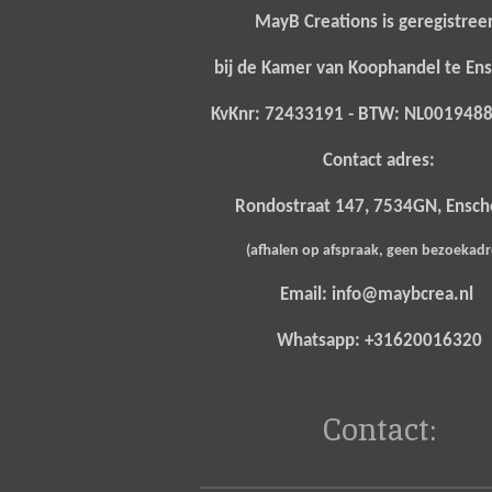
MayB Creations is geregistree
bij de Kamer van Koophandel te E
KvKnr: 72433191 - BTW: NL00194
Contact adres:
Rondostraat 147, 7534GN, Ensc
(afhalen op afspraak, geen bezoekad
Email: info@maybcrea.nl
Whatsapp: +31620016320
Contact: