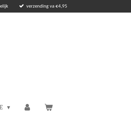
lijk
verzending va €4,95
CE