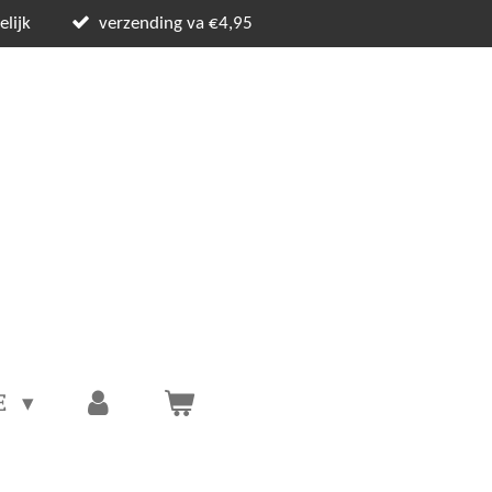
lijk
verzending va €4,95
E