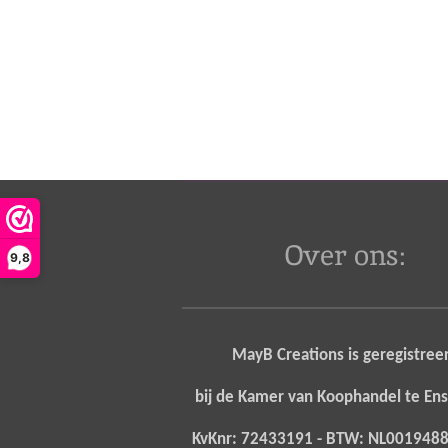
Over ons:
9,8
MayB Creations is geregistree
bij de Kamer van Koophandel te E
KvKnr: 72433191 - BTW: NL00194