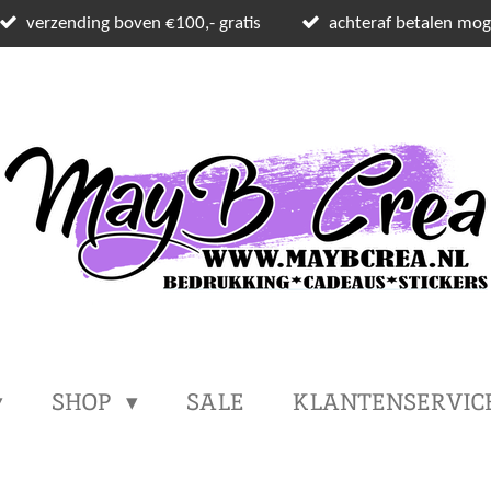
verzending boven €100,- gratis
achteraf betalen moge
SHOP
SALE
KLANTENSERVIC