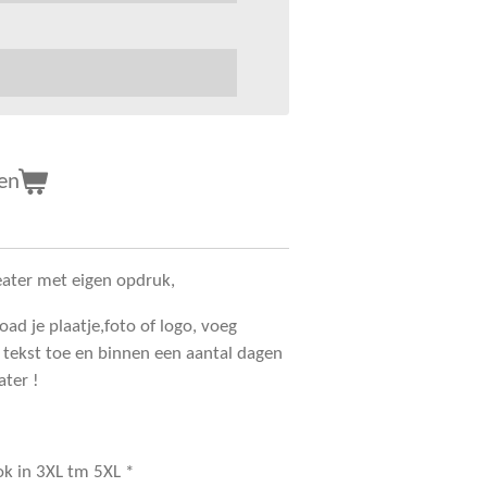
en
eater met eigen opdruk,
oad je plaatje,foto of logo, voeg
 tekst toe en binnen een aantal dagen
ater !
ok in 3XL tm 5XL *