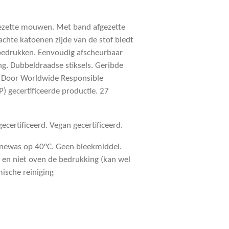
gezette mouwen. Met band afgezette
zachte katoenen zijde van de stof biedt
bedrukken. Eenvoudig afscheurbaar
ing. Dubbeldraadse stiksels. Geribde
 Door Worldwide Responsible
 gecertificeerde productie. 27
certificeerd. Vegan gecertificeerd.
inewas op 40°C. Geen bleekmiddel.
 en niet oven de bedrukking (kan wel
ische reiniging