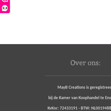
9,8
Over ons:
MayB Creations is geregistree
bij de Kamer van Koophandel te E
KvKnr: 72433191 - BTW: NL00194