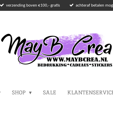
verzending boven €100,- gratis
achteraf betalen moge
SHOP
SALE
KLANTENSERVIC