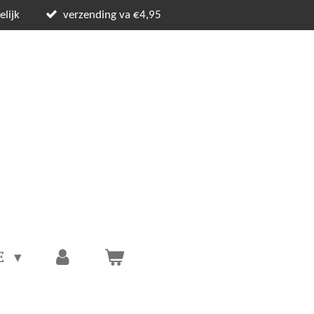
lijk
verzending va €4,95
E