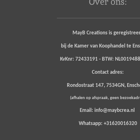
Over ons:
MayB Creations is geregistree
bij de Kamer van Koophandel te E
KvKnr: 72433191 - BTW: NL00194
Contact adres:
Rondostraat 147, 7534GN, Ensc
(afhalen op afspraak, geen bezoekad
Email: info@maybcrea.nl
Whatsapp: +31620016320