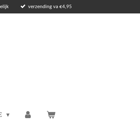
lijk
verzending va €4,95
E