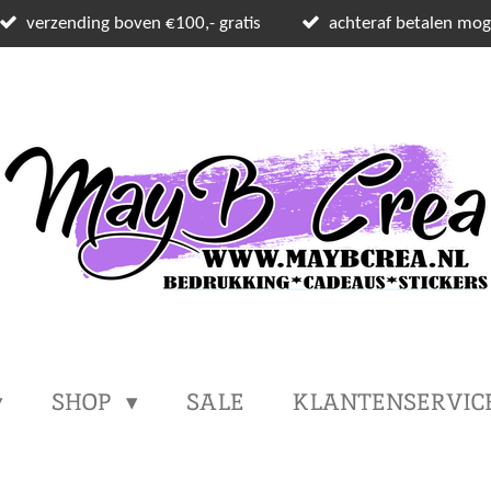
verzending boven €100,- gratis
achteraf betalen moge
SHOP
SALE
KLANTENSERVIC