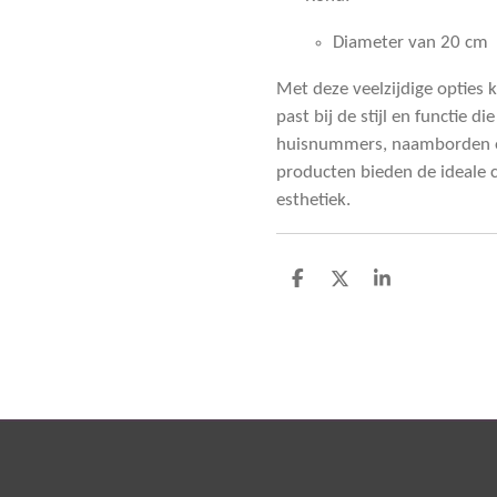
Diameter van 20 cm
Met deze veelzijdige opties 
past bij de stijl en functie d
huisnummers, naamborden of
producten bieden de ideale c
esthetiek.
D
D
S
e
e
h
l
e
a
e
l
r
n
e