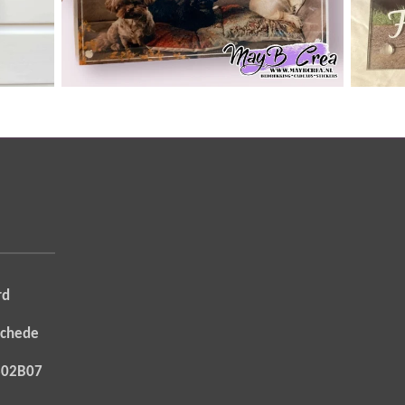
rd
nschede
8802B07