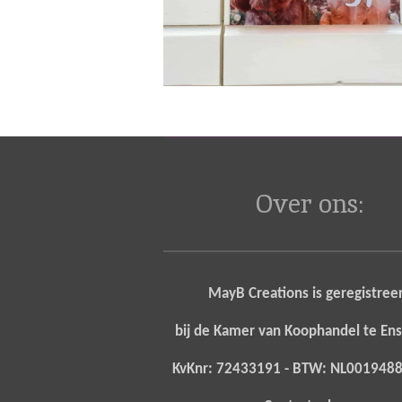
Over ons:
MayB Creations is geregistree
bij de Kamer van Koophandel te E
KvKnr: 72433191 - BTW: NL00194