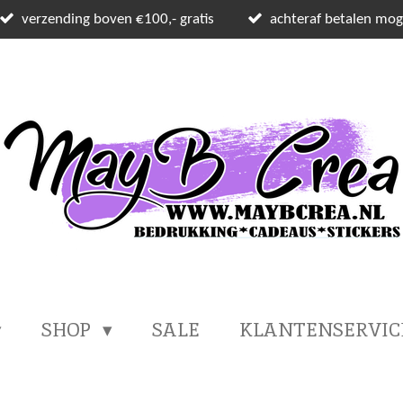
verzending boven €100,- gratis
achteraf betalen moge
SHOP
SALE
KLANTENSERVI