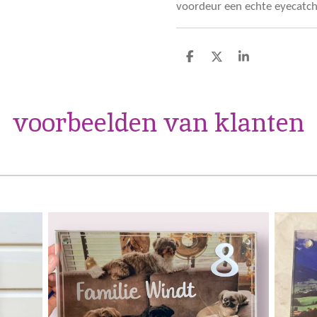
voordeur een echte eyecatch
D
D
S
e
e
h
l
e
a
e
l
r
n
e
voorbeelden van klanten