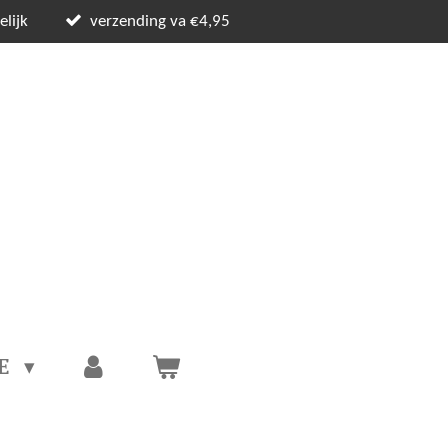
lijk
verzending va €4,95
CE