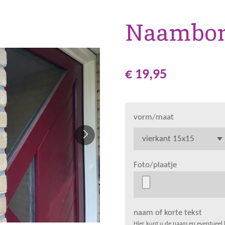
Naambord
€ 19,95
vorm/maat
Foto/plaatje
naam of korte tekst
Hier kunt u de naam en eventueel