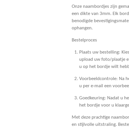
Onze naambordjes zijn gema
een dikte van 3mm. Elk bord
benodigde bevestigingsmater
ophangen.
Bestelproces
Plaats uw bestelling
: Ki
upload uw foto/plaatje 
u op het bordje wilt heb
Voorbeeldcontrole
: Na h
u per e-mail een voorbee
Goedkeuring
: Nadat u h
het bordje voor u klaarg
Met deze prachtige naambord
en stijlvolle uitstraling. B