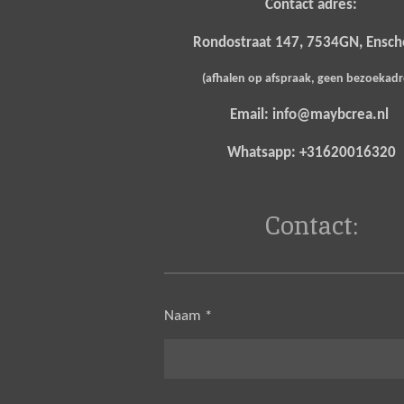
Contact adres:
Rondostraat 147, 7534GN, Ensc
(afhalen op afspraak, geen bezoekad
Email: info@maybcrea.nl
Whatsapp: +31620016320
Contact:
Naam *