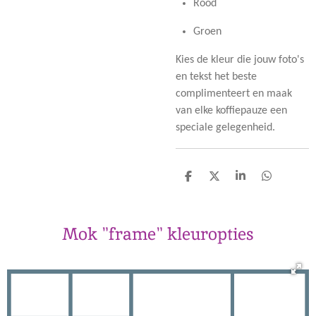
Rood
Groen
Kies de kleur die jouw foto's
en tekst het beste
complimenteert en maak
van elke koffiepauze een
speciale gelegenheid.
D
D
S
D
e
e
h
e
l
e
a
l
e
l
r
e
Mok "frame" kleuropties
n
e
n