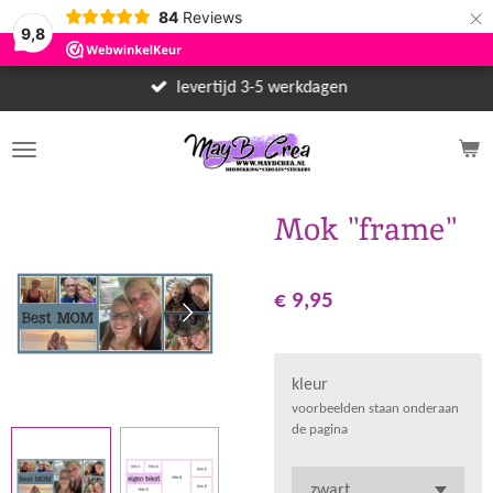
×
84
Reviews
9,8
levertijd 3-5 werkdagen
Mok "frame"
€ 9,95
kleur
voorbeelden staan onderaan
de pagina