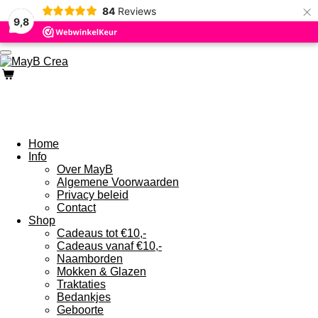
×
84
Reviews
Ga
9,8
direct
naar
de
hoofdinhoud
Home
Info
Over MayB
Algemene Voorwaarden
Privacy beleid
Contact
Shop
Cadeaus tot €10,-
Cadeaus vanaf €10,-
Naamborden
Mokken & Glazen
Traktaties
Bedankjes
Geboorte