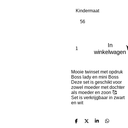
Kindermaat
In
winkelwagen
Mooie twinset met opdruk
Boss lady en mini Boss
Deze set is geschikt voor
zowel moeder met dochter
als moeder en zoon 🥰
Set is verkrijgbaar in zwart
en wit
D
D
S
D
e
e
h
e