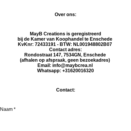
l
e
a
l
e
l
r
e
n
e
n
Over ons:
MayB Creations is geregistreerd
bij de Kamer van Koophandel te Enschede
KvKnr: 72433191 - BTW: NL001948802B07
Contact adres:
Rondostraat 147, 7534GN, Enschede
(afhalen op afspraak, geen bezoekadres)
Email: info@maybcrea.nl
Whatsapp: +31620016320
Contact:
Naam *