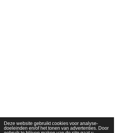
Deze website gebruikt cookies voor analyse-
doeleinden en/of het tonen van advertenties. Door
gebruik te blijven maken van de site gaat u