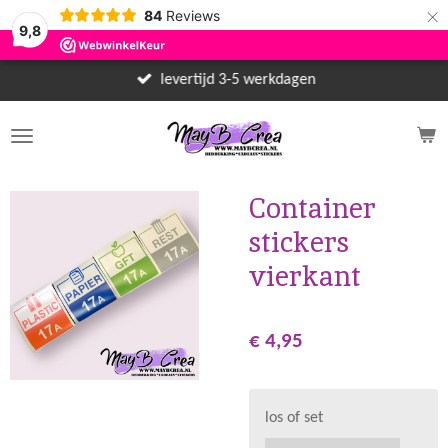
×
84
Reviews
9,8
levertijd 3-5 werkdagen
Container
stickers
vierkant
€ 4,95
los of set