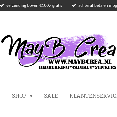
verzending boven €100,- gratis
achteraf betalen moge
SHOP
SALE
KLANTENSERVI