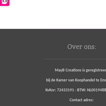
9,8
Over ons:
MayB Creations is geregistree
bij de Kamer van Koophandel te E
KvKnr: 72433191 - BTW: NL00194
Contact adres: