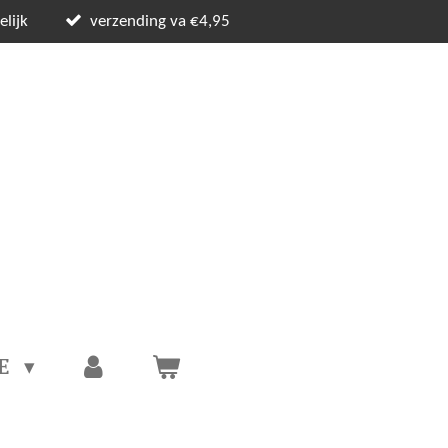
lijk
verzending va €4,95
CE