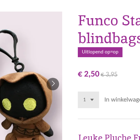
Funco St
blindbag
Uitlopend op=op
€ 2,50
€ 3,95
In winkelwag
Leuke Pluche F