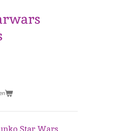
arwars
s
en
unko Star Wars