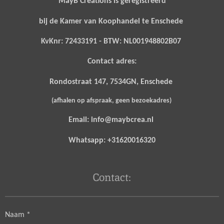
MayB Creations is geregistreerd
bij de Kamer van Koophandel te Enschede
KvKnr: 72433191 - BTW: NL001948802B07
Contact adres:
Rondostraat 147, 7534GN, Enschede
(afhalen op afspraak, geen bezoekadres)
Email: info@maybcrea.nl
Whatsapp: +31620016320
Contact:
Naam *