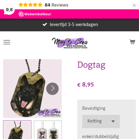
×
84
Reviews
9,8
levertijd 3-5 werkdagen
Dogtag
€ 8,95
Bevestiging
enkel/dubbelzijdig