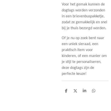
Voor het gemak kunnen de
dogtags worden verzonden
in een brievenbuspakketje,
zodat ze gemakkelijk en snel
bij je thuis bezorgd worden.
Of je nu op zoek bent naar
een uniek sieraad, een
praktisch item voor
kinderen, of een manier om
je stijl te personaliseren,
deze dogtags zijn de
perfecte keuze!
D
D
S
D
e
e
h
e
l
e
a
l
e
l
r
e
n
e
n