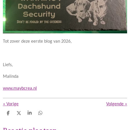
Tot zover deze eerste blog van 2026,
Liefs,
Malinda
www.maybcrea.nl
«
Vorige
Volgende
»
D
D
S
D
e
e
h
e
l
e
a
l
e
l
r
e