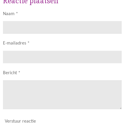
Reactie plaatsen
n
e
n
Naam *
E-mailadres *
Bericht *
Verstuur reactie