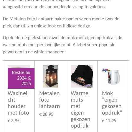
nieuws: de voorraad wordt volgende week eindelijk weer
aangevuld om aan de aanhoudende vraag te voldoen.
De Metalen Foto Lantaarn pakte opnieuw een mooie tweede
plek, dankzij z’n unieke look en tijdloze design.
Op de derde plek staan zowel de mok met eigen opdruk als de
warme muts met persoonlijke print. Allebei super populair
geworden in de wintermaanden!
Bestseller
2024 &
2025
Waxineli
Metalen
Warme
Mok
cht
foto
muts
"eigen
houder
lantaarn
met
gekozen
met foto
eigen
opdruk"
€ 28,95
gekozen
€ 3,95
€ 11,95
opdruk